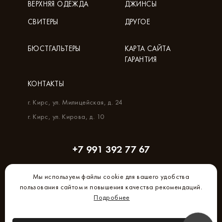
ВЕРХНЯЯ ОДЕЖДА
ДЖИНСЫ
СВИТЕРЫ
ДРУГОЕ
БЮСТГАЛЬТЕРЫ
КАРТА САЙТА
ГАРАНТИЯ
КОНТАКТЫ
г. Кирс, ул. Милицейская, д. 24
г. Кирс, ул. Кирова, д. 10
+7 991 392 77 67
Мы используем файлы cookie для вашего удобства
пользования сайтом и повышения качества рекомендаций.
Подробнее
Создание и продвижение сайта –
Brandmaker.ru